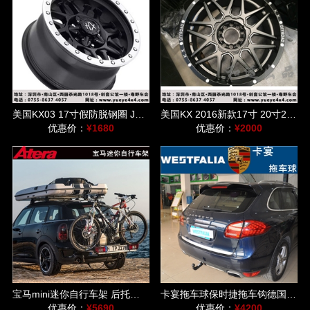
美国KX03 17寸假防脱钢圈 JEEP牧马人/指南者/猛禽/普拉多/FJ适用
美国KX 2016新款17寸 20寸22寸 适用于牧马人/道奇公羊等车型
优惠价：
¥1680
优惠价：
¥2000
宝马mini迷你自行车架 后托式单车架德国爱德乐速达DL车架
卡宴拖车球保时捷拖车钩德国威斯法利westfalia后托球自行车架
优惠价：
¥5690
优惠价：
¥4200