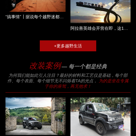
“搞事情”┃据说每个越野迷都是一个称职的吃货......
阿拉善英雄会开营在即，这17大件你都准备了哪几件？
+更多越野生活
改装案例
— 每一个都是经典
为何我们能如此引人注目？最好的材料和工艺仅是基础，每个部
件、每个表面、每个细节无不闪烁着TA的光点，
为的是坐在专属
于你的座驾，再无他求！