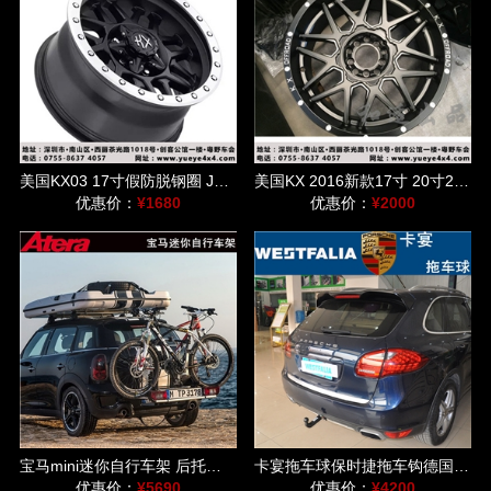
美国KX03 17寸假防脱钢圈 JEEP牧马人/指南者/猛禽/普拉多/FJ适用
美国KX 2016新款17寸 20寸22寸 适用于牧马人/道奇公羊等车型
优惠价：
¥1680
优惠价：
¥2000
宝马mini迷你自行车架 后托式单车架德国爱德乐速达DL车架
卡宴拖车球保时捷拖车钩德国威斯法利westfalia后托球自行车架
优惠价：
¥5690
优惠价：
¥4200