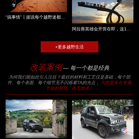
“搞事情”┃据说每个越野迷都是一个称职的吃货......
阿拉善英雄会开营在即，这17大件你都准备了哪几件？
+更多越野生活
改装案例
— 每一个都是经典
为何我们能如此引人注目？最好的材料和工艺仅是基础，每个部
件、每个表面、每个细节无不闪烁着TA的光点，
为的是坐在专属
于你的座驾，再无他求！