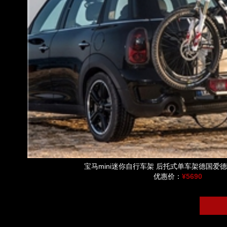
宝马mini迷你自行车架 后托式单车架德国爱
优惠价：
¥5690