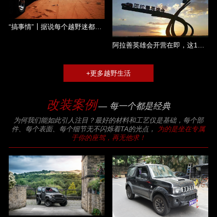
“搞事情”┃据说每个越野迷都是一个称职的吃货......
阿拉善英雄会开营在即，这17大件你都准备了哪几件？
+更多越野生活
改装案例
— 每一个都是经典
为何我们能如此引人注目？最好的材料和工艺仅是基础，每个部
件、每个表面、每个细节无不闪烁着TA的光点，
为的是坐在专属
于你的座驾，再无他求！