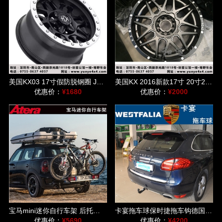
美国KX03 17寸假防脱钢圈 JEEP牧马人/指南者/猛禽/普拉多/FJ适用
美国KX 2016新款17寸 20寸22寸 适用于牧马人/道奇公羊等车型
优惠价：
¥1680
优惠价：
¥2000
宝马mini迷你自行车架 后托式单车架德国爱德乐速达DL车架
卡宴拖车球保时捷拖车钩德国威斯法利westfalia后托球自行车架
优惠价：
¥5690
优惠价：
¥4200