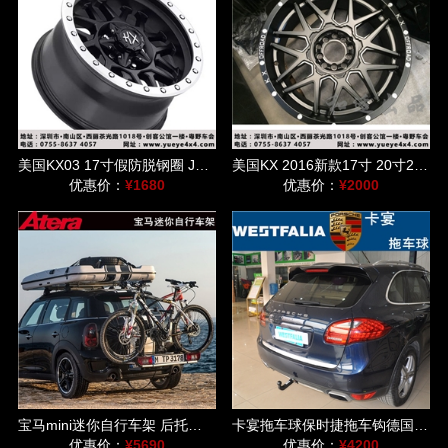
美国KX03 17寸假防脱钢圈 JEEP牧马人/指南者/猛禽/普拉多/FJ适用
美国KX 2016新款17寸 20寸22寸 适用于牧马人/道奇公羊等车型
优惠价：
¥1680
优惠价：
¥2000
宝马mini迷你自行车架 后托式单车架德国爱德乐速达DL车架
卡宴拖车球保时捷拖车钩德国威斯法利westfalia后托球自行车架
优惠价：
¥5690
优惠价：
¥4200