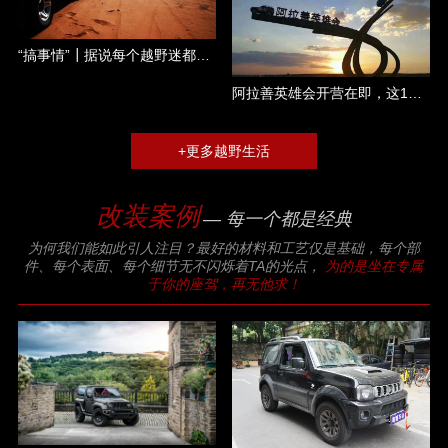
“搞事情”┃据说每个越野迷都是一个称职的吃货......
阿拉善英雄会开营在即，这17大件你都准备了哪几件？
+更多越野生活
改装案例
— 每一个都是经典
为何我们能如此引人注目？最好的材料和工艺仅是基础，每个部
件、每个表面、每个细节无不闪烁着TA的光点，
为的是坐在专属
于你的座驾，再无他求！