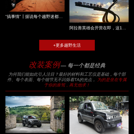
“搞事情”┃据说每个越野迷都是一个称职的吃货......
阿拉善英雄会开营在即，这17大件你都准备了哪几件？
+更多越野生活
改装案例
— 每一个都是经典
为何我们能如此引人注目？最好的材料和工艺仅是基础，每个部
件、每个表面、每个细节无不闪烁着TA的光点，
为的是坐在专属
于你的座驾，再无他求！