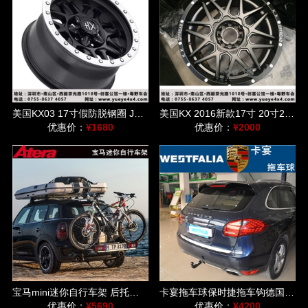
美国KX03 17寸假防脱钢圈 JEEP牧马人/指南者/猛禽/普拉多/FJ适用
美国KX 2016新款17寸 20寸22寸 适用于牧马人/道奇公羊等车型
优惠价：
¥1680
优惠价：
¥2000
宝马mini迷你自行车架 后托式单车架德国爱德乐速达DL车架
卡宴拖车球保时捷拖车钩德国威斯法利westfalia后托球自行车架
优惠价：
¥5690
优惠价：
¥4200